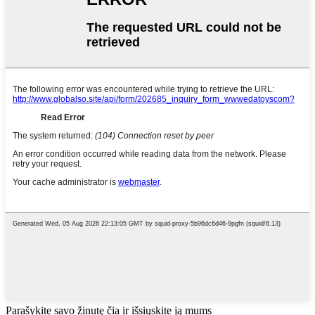
Parašykite savo žinutę čia ir išsiųskite ją mums