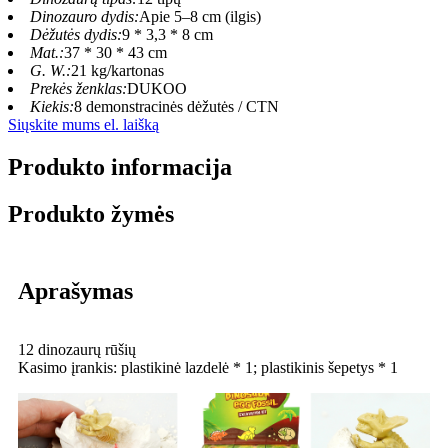
Dinozauro dydis:
Apie 5–8 cm (ilgis)
Dėžutės dydis:
9 * 3,3 * 8 cm
Mat.:
37 * 30 * 43 cm
G. W.:
21 kg/kartonas
Prekės ženklas:
DUKOO
Kiekis:
8 demonstracinės dėžutės / CTN
Siųskite mums el. laišką
Produkto informacija
Produkto žymės
Aprašymas
12 dinozaurų rūšių
Kasimo įrankis: plastikinė lazdelė * 1; plastikinis šepetys * 1