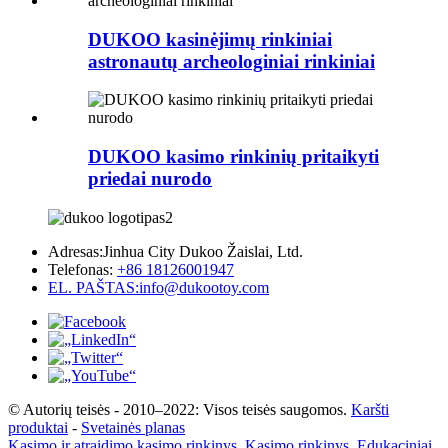
DUKOO kasinėjimų rinkiniai
astronautų archeologiniai rinkiniai
DUKOO kasimo rinkinių pritaikyti
priedai nurodo
Adresas:
Jinhua City Dukoo Žaislai, Ltd.
Telefonas:
+86 18126001947
EL. PAŠTAS:
info@dukootoy.com
© Autorių teisės - 2010–2022: Visos teisės saugomos.
Karšti
produktai
-
Svetainės planas
Kasimo ir atraidimo kasimo rinkinys
,
Kasimo rinkinys
,
Edukaciniai