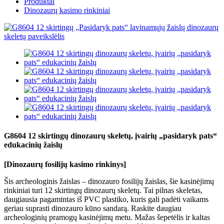
Produktai
Dinozaurų kasimo rinkiniai
G8604 12 skirtingų dinozaurų skeletų, įvairių „pasidaryk pats“
edukacinių žaislų
[Dinozaurų fosilijų kasimo rinkinys]
Šis archeologinis žaislas – dinozauro fosilijų žaislas, šie kasinėjimų
rinkiniai turi 12 skirtingų dinozaurų skeletų. Tai pilnas skeletas,
daugiausia pagamintas iš PVC plastiko, kuris gali padėti vaikams
geriau suprasti dinozauro kūno sandarą. Raskite daugiau
archeologinių pramogų kasinėjimų metu. Mažas šepetėlis ir kaltas