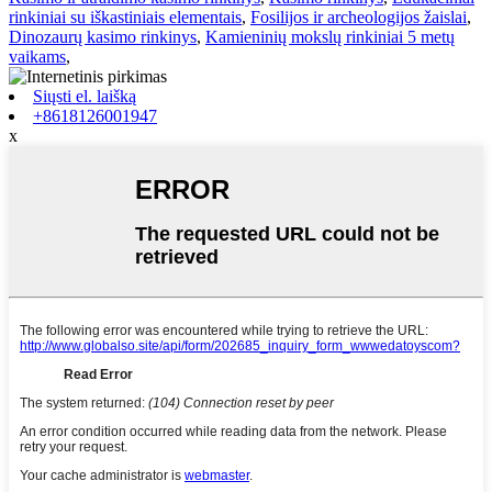
rinkiniai su iškastiniais elementais
,
Fosilijos ir archeologijos žaislai
,
Dinozaurų kasimo rinkinys
,
Kamieninių mokslų rinkiniai 5 metų
vaikams
,
Siųsti el. laišką
+8618126001947
x