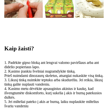
Kaip žaisti?
1. Padėkite gipso bloką ant lengvai valomo paviršiaus arba ant
didelio popieriaus lapo.
2. Kasimo įrankiu švelniai nugramdykite tinką.
Prieš nuimdami dinozaurų skeletus, atsargiai nukaskite visą tinką.
3. Likusį tinką nuimkite teptuku arba skudurėliu. Jei reikia, likusį
tinką galite nuplauti vandeniu.
4. Kasimo metu dėvėkite apsauginius akinius ir kaukę, kad
išvengtumėte diskomforto, kurį sukelia į akis ir burną patekusios
dulkės.
5. Jei milteliai pateko į akis ar burną, laiku nuplaukite miltelius
švariu vandeniu