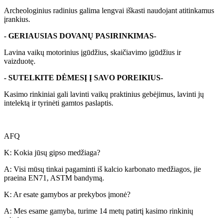
Archeologinius radinius galima lengvai iškasti naudojant atitinkamus
įrankius.
- GERIAUSIAS DOVANŲ PASIRINKIMAS-
Lavina vaikų motorinius įgūdžius, skaičiavimo įgūdžius ir
vaizduotę.
- SUTELKITE DĖMESĮ Į SAVO POREIKIUS-
Kasimo rinkiniai gali lavinti vaikų praktinius gebėjimus, lavinti jų
intelektą ir tyrinėti gamtos paslaptis.
AFQ
K: Kokia jūsų gipso medžiaga?
A: Visi mūsų tinkai pagaminti iš kalcio karbonato medžiagos, jie
praeina EN71, ASTM bandymą.
K: Ar esate gamybos ar prekybos įmonė?
A: Mes esame gamyba, turime 14 metų patirtį kasimo rinkinių