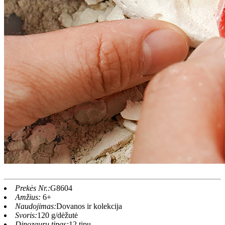
Prekės Nr.:
G8604
Amžius:
6+
Naudojimas:
Dovanos ir kolekcija
Svoris:
120 g/dėžutė
Dinozaurų tipas:
12 tipų