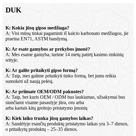
DUK
K: Kokia jūsų gipso medžiaga?
A: Visi mūsų tinkai pagaminti iš kalcio karbonato medžiagos, jie
praeina EN71, ASTM bandymą.
K: Ar esate gamybos ar prekybos įmonė?
A: Mes esame gamyba, turime 14 metų patirtį kasimo rinkinių
srityje.
K: Ar galite pritaikyti gipso formą?
A: Taip, mes galime pritaikyti tinko formą, bet jums reikia
sumokėti už naują pelėsį.
K: Ar priimate OEM/ODM pakuotes?
A: Taip, bet kuris OEM / ODM bus laukiamas, užsakymai bus
siunčiami visame pasaulyje jūra, oru arba
arba kartais kitų greitojo pristatymo įmonių
K: Kiek laiko trunka jūsų gamybos laikas?
A: Sandėlyje esančių produktų pristatymo laikas yra 3–7 dienos,
o pritaikytų produktų – 25–35 dienos.