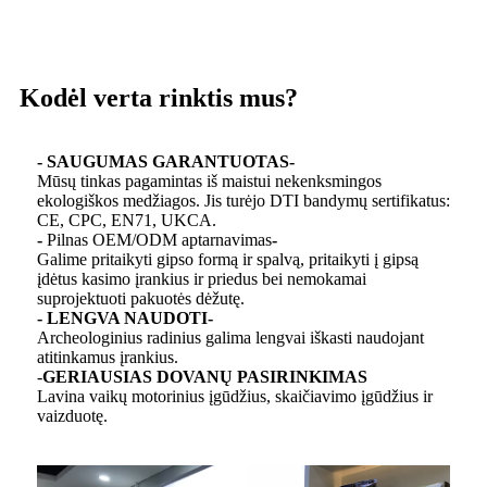
Kodėl verta rinktis mus?
- SAUGUMAS GARANTUOTAS-
Mūsų tinkas pagamintas iš maistui nekenksmingos
ekologiškos medžiagos. Jis turėjo DTI bandymų sertifikatus:
CE, CPC, EN71, UKCA.
-
Pilnas OEM/ODM aptarnavimas
-
Galime pritaikyti gipso formą ir spalvą, pritaikyti į gipsą
įdėtus kasimo įrankius ir priedus bei nemokamai
suprojektuoti pakuotės dėžutę.
- LENGVA NAUDOTI-
Archeologinius radinius galima lengvai iškasti naudojant
atitinkamus įrankius.
-
GERIAUSIAS DOVANŲ PASIRINKIMAS
Lavina vaikų motorinius įgūdžius, skaičiavimo įgūdžius ir
vaizduotę.