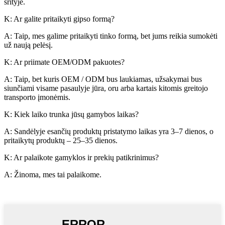
srityje.
K: Ar galite pritaikyti gipso formą?
A: Taip, mes galime pritaikyti tinko formą, bet jums reikia sumokėti
už naują pelėsį.
K: Ar priimate OEM/ODM pakuotes?
A: Taip, bet kuris OEM / ODM bus laukiamas, užsakymai bus
siunčiami visame pasaulyje jūra, oru arba kartais kitomis greitojo
transporto įmonėmis.
K: Kiek laiko trunka jūsų gamybos laikas?
A: Sandėlyje esančių produktų pristatymo laikas yra 3–7 dienos, o
pritaikytų produktų – 25–35 dienos.
K: Ar palaikote gamyklos ir prekių patikrinimus?
A: Žinoma, mes tai palaikome.