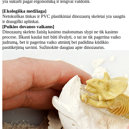
yra sukurti pagal ergonomiką ir lengvai valdomi.
[Ekologiška medžiaga]
Netoksiškas tinkas ir PVC plastikiniai dinozaurų skeletai yra saugūs
ir draugiški aplinkai.
[Puikios dovanos vaikams]
Dinozaurų skeleto žaislų kasimo malonumas slypi ne tik kasimo
procese. Iškasti kaulai turi būti išvalyti, o tai ne tik pagerina vaiko
judrumą, bet ir pagerina vaiko atmintį bei padidina kūdikio
pasitikėjimą savimi. Sužinokite daugiau apie dinozaurus.