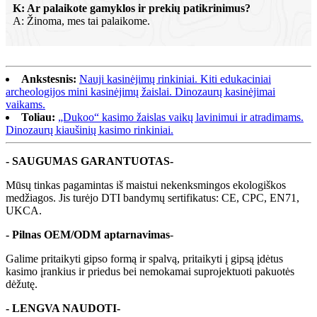
K: Ar palaikote gamyklos ir prekių patikrinimus?
A: Žinoma, mes tai palaikome.
Ankstesnis:
Nauji kasinėjimų rinkiniai. Kiti edukaciniai
archeologijos mini kasinėjimų žaislai. Dinozaurų kasinėjimai
vaikams.
Toliau:
„Dukoo“ kasimo žaislas vaikų lavinimui ir atradimams.
Dinozaurų kiaušinių kasimo rinkiniai.
- SAUGUMAS GARANTUOTAS-
Mūsų tinkas pagamintas iš maistui nekenksmingos ekologiškos
medžiagos. Jis turėjo DTI bandymų sertifikatus: CE, CPC, EN71,
UKCA.
- Pilnas OEM/ODM aptarnavimas
-
Galime pritaikyti gipso formą ir spalvą, pritaikyti į gipsą įdėtus
kasimo įrankius ir priedus bei nemokamai suprojektuoti pakuotės
dėžutę.
- LENGVA NAUDOTI-